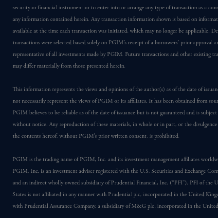
security or financial instrument or to enter into or arrange any type of transaction as a co
any information contained herein. Any transaction information shown is based on informa
available at the time each transaction was initiated, which may no longer be applicable. D
transactions were selected based solely on PGIM’s receipt of a borrowers’ prior approval a
representative of all investments made by PGIM. Future transactions and other existing tr
may differ materially from those presented herein.
This information represents the views and opinions of the author(s) as of the date of issu
not necessarily represent the views of PGIM or its affiliates. It has been obtained from sou
PGIM believes to be reliable as of the date of issuance but is not guaranteed and is subjec
without notice. Any reproduction of these materials, in whole or in part, or the divulgence
the contents hereof, without PGIM’s prior written consent, is prohibited.
PGIM is the trading name of PGIM, Inc. and its investment management affiliates worldw
PGIM, Inc. is an investment adviser registered with the U.S. Securities and Exchange Co
and an indirect wholly owned subsidiary of Prudential Financial, Inc. (“PFI”). PFI of the 
States is not affiliated in any manner with Prudential plc, incorporated in the United Kin
with Prudential Assurance Company, a subsidiary of M&G plc, incorporated in the Unit