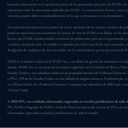
basándose únicamente en la aprobación previa de los prestatarios por parte de PGIM y no
representan todas las inversiones realizadas por PGIM. Las transacciones futuras y otras t
existentes pueden diferir considerablemente de las que se presentan en este documento.
Esta información representa los puntos de vista y opiniones de los autores a la fecha de pub
puede no representar necesariamente los puntos de vista de PGIM o sus filiales. Se ha obt
fuentes que PGIM considera fiables en la fecha de publicación, pero no está garantizada y e
a cambios sin previo aviso. Se prohíbe la reproducción total o parcial de estos materiales, o
divulgación de cualquiera de sus contenidos, sin el consentimiento previo por escrito de 
PGIM es el nombre comercial de PGIM, Inc. y sus filiales de gestión de inversiones en tod
mundo. PGIM, Inc. es un asesor de inversiones registrado en la Comisión de Bolsa y Valore
Estados Unidos y una subsidiaria indirecta de propiedad absoluta de Prudential Financial, 
(«PFI»). PFI de los Estados Unidos no está afiliada de ninguna manera a Prudential plc, co
en el Reino Unido, ni a Prudential Assurance Company, una subsidiaria de M&G plc, cons
el Reino Unido.
© 2026 PFI y sus entidades relacionadas, registradas en muchas jurisdicciones de todo 
PFI, PGIM, el logotipo de PGIM y el diseño Rock son marcas de servicio de PFI y sus ent
relacionadas, registradas en muchas jurisdicciones de todo el mundo.