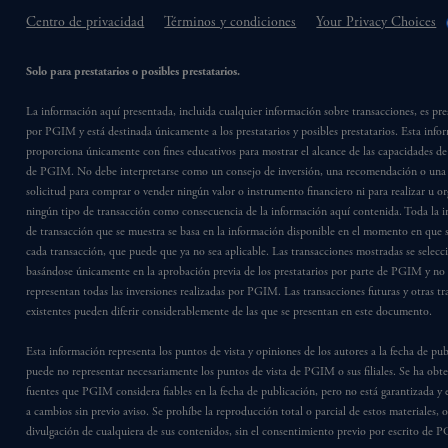
Centro de privacidad
Términos y condiciones
Your Privacy Choices
Solo para prestatarios o posibles prestatarios.
La información aquí presentada, incluida cualquier información sobre transacciones, es pr
por PGIM y está destinada únicamente a los prestatarios y posibles prestatarios. Esta info
proporciona únicamente con fines educativos para mostrar el alcance de las capacidades de
de PGIM. No debe interpretarse como un consejo de inversión, una recomendación o una 
solicitud para comprar o vender ningún valor o instrumento financiero ni para realizar u or
ningún tipo de transacción como consecuencia de la información aquí contenida. Toda la 
de transacción que se muestra se basa en la información disponible en el momento en que s
cada transacción, que puede que ya no sea aplicable. Las transacciones mostradas se selec
basándose únicamente en la aprobación previa de los prestatarios por parte de PGIM y no
representan todas las inversiones realizadas por PGIM. Las transacciones futuras y otras t
existentes pueden diferir considerablemente de las que se presentan en este documento.
Esta información representa los puntos de vista y opiniones de los autores a la fecha de pub
puede no representar necesariamente los puntos de vista de PGIM o sus filiales. Se ha obt
fuentes que PGIM considera fiables en la fecha de publicación, pero no está garantizada y e
a cambios sin previo aviso. Se prohíbe la reproducción total o parcial de estos materiales, o
divulgación de cualquiera de sus contenidos, sin el consentimiento previo por escrito de 