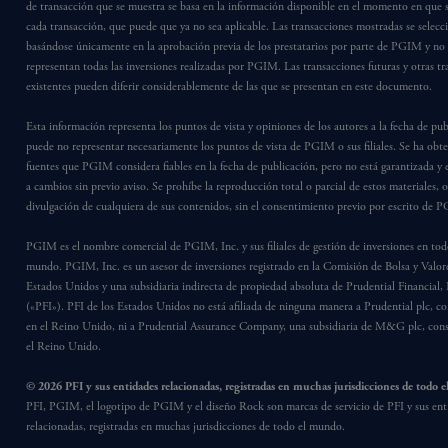
de transacción que se muestra se basa en la información disponible en el momento en que s
cada transacción, que puede que ya no sea aplicable. Las transacciones mostradas se selec
basándose únicamente en la aprobación previa de los prestatarios por parte de PGIM y no
representan todas las inversiones realizadas por PGIM. Las transacciones futuras y otras t
existentes pueden diferir considerablemente de las que se presentan en este documento.
Esta información representa los puntos de vista y opiniones de los autores a la fecha de pub
puede no representar necesariamente los puntos de vista de PGIM o sus filiales. Se ha obt
fuentes que PGIM considera fiables en la fecha de publicación, pero no está garantizada y e
a cambios sin previo aviso. Se prohíbe la reproducción total o parcial de estos materiales, o
divulgación de cualquiera de sus contenidos, sin el consentimiento previo por escrito de 
PGIM es el nombre comercial de PGIM, Inc. y sus filiales de gestión de inversiones en tod
mundo. PGIM, Inc. es un asesor de inversiones registrado en la Comisión de Bolsa y Valore
Estados Unidos y una subsidiaria indirecta de propiedad absoluta de Prudential Financial, 
(«PFI»). PFI de los Estados Unidos no está afiliada de ninguna manera a Prudential plc, co
en el Reino Unido, ni a Prudential Assurance Company, una subsidiaria de M&G plc, cons
el Reino Unido.
© 2026 PFI y sus entidades relacionadas, registradas en muchas jurisdicciones de todo 
PFI, PGIM, el logotipo de PGIM y el diseño Rock son marcas de servicio de PFI y sus ent
relacionadas, registradas en muchas jurisdicciones de todo el mundo.