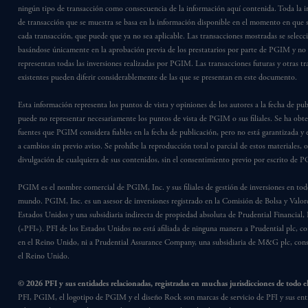
ningún tipo de transacción como consecuencia de la información aquí contenida. Toda la 
de transacción que se muestra se basa en la información disponible en el momento en que s
cada transacción, que puede que ya no sea aplicable. Las transacciones mostradas se selec
basándose únicamente en la aprobación previa de los prestatarios por parte de PGIM y no
representan todas las inversiones realizadas por PGIM. Las transacciones futuras y otras t
existentes pueden diferir considerablemente de las que se presentan en este documento.
Esta información representa los puntos de vista y opiniones de los autores a la fecha de pub
puede no representar necesariamente los puntos de vista de PGIM o sus filiales. Se ha obt
fuentes que PGIM considera fiables en la fecha de publicación, pero no está garantizada y e
a cambios sin previo aviso. Se prohíbe la reproducción total o parcial de estos materiales, o
divulgación de cualquiera de sus contenidos, sin el consentimiento previo por escrito de 
PGIM es el nombre comercial de PGIM, Inc. y sus filiales de gestión de inversiones en tod
mundo. PGIM, Inc. es un asesor de inversiones registrado en la Comisión de Bolsa y Valore
Estados Unidos y una subsidiaria indirecta de propiedad absoluta de Prudential Financial, 
(«PFI»). PFI de los Estados Unidos no está afiliada de ninguna manera a Prudential plc, co
en el Reino Unido, ni a Prudential Assurance Company, una subsidiaria de M&G plc, cons
el Reino Unido.
© 2026 PFI y sus entidades relacionadas, registradas en muchas jurisdicciones de todo 
PFI, PGIM, el logotipo de PGIM y el diseño Rock son marcas de servicio de PFI y sus ent